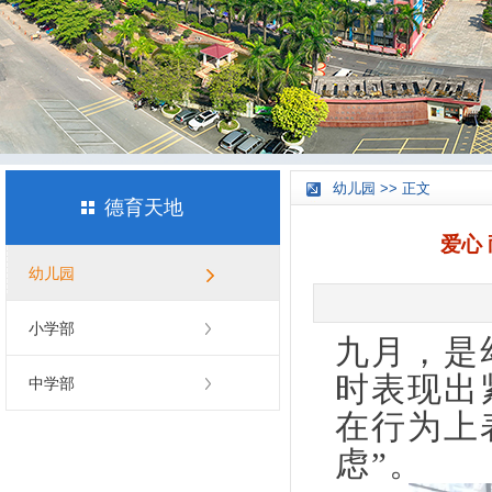
幼儿园 >> 正文
德育天地
爱心
幼儿园
小学部
九月，是
时表现出
中学部
在行为上
虑”。