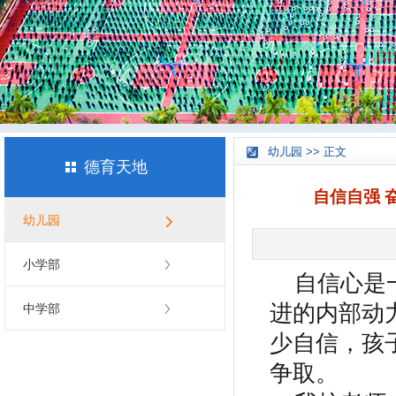
幼儿园 >> 正文
德育天地
自信自强 
幼儿园
小学部
自信心是
进的内部动
中学部
少自信，孩
争取。